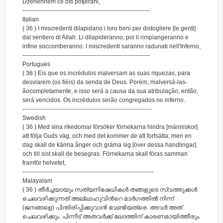
Džehennem će biti potjerani,
----------------------------------------------------------------
Italian
( 36 ) I miscredenti dilapidano i loro beni per distogliere [le genti]
dal sentiero di Allah. Li dilapideranno, poi li rimpiangeranno e
infine soccomberanno. I miscredenti saranno radunati nell'Inferno,
----------------------------------------------------------------
Portugues
( 36 ) Eis que os incrédulos malversam as suas riquezas, para
desviarem (os fiéis) da senda de Deus. Porém, malversá-las-
ãocompletamente, e isso será a causa da sua atribulação; então,
será vencidos. Os incrédulos serão congregados no inferno.
-----------------------------------------------------------------
Swedish
( 36 ) Med sina rikedomar försöker förnekarna hindra [människor]
att följa Guds väg, och med det kommer de att fortsätta; men en
dag skall de känna ånger och gräma sig [över dessa handlingar]
och till sist skall de besegras. Förnekarna skall föras samman
framför helvetet,
------------------------------------------------------------------
Malayalam
( 36 ) തീര്‍ച്ചയായും സത്യനിഷേധികള്‍ തങ്ങളുടെ സ്വത്തുക്കള്‍
ചെലവഴിക്കുന്നത് അല്ലാഹുവിന്‍റെ മാര്‍ഗത്തില്‍ നിന്ന്
(ജനങ്ങളെ) പിന്തിരിപ്പിക്കുവാന്‍ വേണ്ടിയത്രെ. അവര്‍ അത്
ചെലവഴിക്കും. പിന്നീട് അതവര്‍ക്ക് ഖേദത്തിന് കാരണമായിത്തീരും.