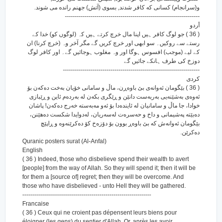
و(سرانجام) کسانی که کافر شدند, بسوی (آتش) جهنم رانده می شوند.
--------------------------------------------------------------------
أردو
( 36 ) جو لوگ کافر ہیں اپنا مال خرچ کرتے ہیں کہ (لوگوں کو) خدا کے
رستے سے روکیں۔ سو ابھی اور خرچ کریں گے مگر آخر وہ (خرچ کرنا) ان
کے لیے (موجب) افسوس ہوگا اور وہ مغلوب ہوجائیں گے۔ اور کافر لوگ
دوزخ کی طرف ہانکے جائیں گے
---------------------------------------------------------------------
كردى
( 36 ) بێگومان ئه‌وانه‌ی بێ باوه‌ڕن، ماڵ و سامانی خۆیان به‌خت ده‌که‌ن بۆ
ئه‌وه‌ی به‌شێنه‌یی به‌ربه‌ست دانێن و ڕێگری بکه‌ن له به‌رده‌م ئاین و ڕێبازی
خوادا، جا ماڵ و سامانیان له ئاینده‌دا بۆ ئه‌و مه‌به‌سته خه‌رج ده‌که‌ن! پاشان
ده‌بێته په‌شیمانی و داخ و حه‌سره‌ت له‌سه‌ریان، له‌دوایدا شکست ده‌هێنن،
بێگومان ئه‌وانه‌ش که بێ باوه‌ڕ بوون بۆ دۆزه‌خ کۆ ده‌کرێنه‌وه و ڕاپێچ
ده‌کرێن.
Quranic posters surat (Al-Anfal)
English
( 36 ) Indeed, those who disbelieve spend their wealth to avert
[people] from the way of Allah. So they will spend it; then it will be
for them a [source of] regret; then they will be overcome. And
those who have disbelieved - unto Hell they will be gathered.
-----------------------------------------------------------------
Francaise
( 36 ) Ceux qui ne croient pas dépensent leurs biens pour
éloigner (les gens) du sentier d'Allah. Or, après les avoir