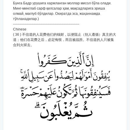
Бунга Бадр урушига харжланган моллар мисол бўла олади.
Минг-минглаб сарф қилсалар ҳам, мақсадларига эриша
олмай, мағлуб бўлдилар. Охиратда эса, жаҳаннамда
тўпланадилар.)
---------------------------------------------------------
Chinese
( 36 ) 不信道的人花费他们的钱财，以便阻止（别人遵循）真主的大
道；他们在花费之后，必定悔恨，而且被战胜。不信道的人只被集
合到火狱去。