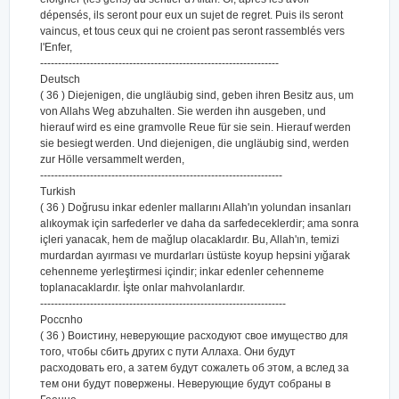
dépensés, ils seront pour eux un sujet de regret. Puis ils seront
vaincus, et tous ceux qui ne croient pas seront rassemblés vers
l'Enfer,
-------------------------------------------------------------------
Deutsch
( 36 ) Diejenigen, die ungläubig sind, geben ihren Besitz aus, um
von Allahs Weg abzuhalten. Sie werden ihn ausgeben, und
hierauf wird es eine gramvolle Reue für sie sein. Hierauf werden
sie besiegt werden. Und diejenigen, die ungläubig sind, werden
zur Hölle versammelt werden,
--------------------------------------------------------------------
Turkish
( 36 ) Doğrusu inkar edenler mallarını Allah'ın yolundan insanları
alıkoymak için sarfederler ve daha da sarfedeceklerdir; ama sonra
içleri yanacak, hem de mağlup olacaklardır. Bu, Allah'ın, temizi
murdardan ayırması ve murdarları üstüste koyup hepsini yığarak
cehenneme yerleştirmesi içindir; inkar edenler cehenneme
toplanacaklardır. İşte onlar mahvolanlardır.
---------------------------------------------------------------------
Poccnho
( 36 ) Воистину, неверующие расходуют свое имущество для
того, чтобы сбить других с пути Аллаха. Они будут
расходовать его, а затем будут сожалеть об этом, а вслед за
тем они будут повержены. Неверующие будут собраны в