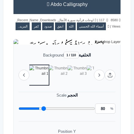
Abdo Calligraphy
,
Recent
,
Name
,
Downloads
,
لوحات قرآنية سورة الأنفال
|
117
8580
المزيد..
كفر
صدود
انفق
الله
أسماء الله الحسنى
|
Views
الخلفية
Background
1 / 110
الحجم
Scale
/
%
Position Y