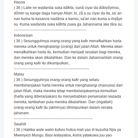
Hausa
( 36 ) Lalle ne waɗanda suka kãfirta, sunã ciyar da dũkiyõyinsu,
dõmin su kange daga hanyar Allah; to, zã a su ciyar da ita, sa' an
nan kuma ta kasance nadãma a kansu, sa'an nan kuma a rinjãye
su. Kuma waɗanda suka kãfirta zuwa ga Jahannama ake tãra su;
-----------------------------------------------------------
Indonesian
( 36 ) Sesungguhnya orang-orang yang kafir menafkahkan harta
mereka untuk menghalangi (orang) dari jalan Allah. Mereka akan
menafkahkan harta itu, kemudian menjadi sesalan bagi mereka,
dan mereka akan dikalahkan. Dan ke dalam Jahannamlah orang-
orang yang kafir itu dikumpulkan,
-------------------------------------------------------------
Malay
( 36 ) Sesungguhnya orang-orang kafir yang selalu
membelanjakan harta mereka untuk menghalangi (manusia) dari
jalan Allah, maka mereka tetap membelanjakannya kemudian
(harta yang dibelanjakan) itu menyebabkan penyesalan kepada
mereka, tambahan pula mereka dikalahkan. Dan (ingatlah)
orang-orang kafir itu (akhirnya) dihimpunkan dalam neraka
jahanam.
----------------------------------------------------------------
Swahili
( 36 ) Hakika wale walio kufuru hutoa mali yao ili kuzuilia Njia ya
Mwenyezi Mungu. Basi watayatoa, kisha yatakuwa juu yao