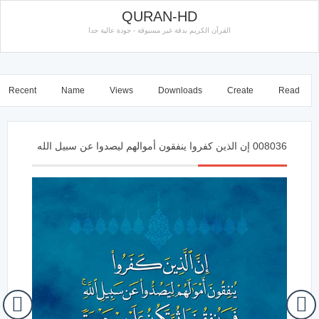
QURAN-HD
القرآن الكريم بدقة غير مسبوقة - جودة عالية جدا
Recent
Name
Views
Downloads
Create
Read
008036 إن الذين كفروا ينفقون أموالهم ليصدوا عن سبيل الله