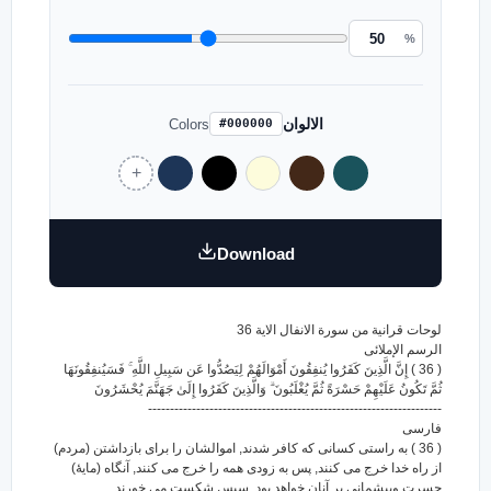
%
الالوان
Colors
#000000
Download
لوحات قرانية من سورة الانفال الاية 36
الرسم الإملائى
( 36 ) إِنَّ الَّذِينَ كَفَرُوا يُنفِقُونَ أَمْوَالَهُمْ لِيَصُدُّوا عَن سَبِيلِ اللَّهِ ۚ فَسَيُنفِقُونَهَا
ثُمَّ تَكُونُ عَلَيْهِمْ حَسْرَةً ثُمَّ يُغْلَبُونَ ۗ وَالَّذِينَ كَفَرُوا إِلَىٰ جَهَنَّمَ يُحْشَرُونَ
-------------------------------------------------------------------
فارسى
( 36 ) به راستی کسانی که کافر شدند, اموالشان را برای بازداشتن (مردم)
از راه خدا خرج می کنند, پس به زودی همه را خرج می کنند, آنگاه (مایۀ)
حسرت وپیشمانی بر آنان خواهد بود, سپس شکست می خورند,