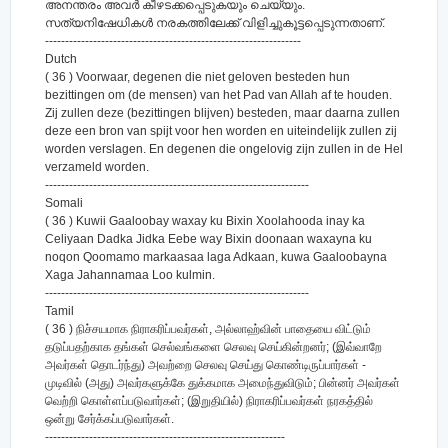
അനന്തരം അവര്‍ കീഴടക്കപ്പെടുകയും ചെയ്യും.
സത്യനിഷേധികള്‍ നരകത്തിലേക്ക് വിളിച്ചുകൂട്ടപ്പെടുന്നതാണ്‌.
----------------------------------------------------------------
Dutch
( 36 ) Voorwaar, degenen die niet geloven besteden hun
bezittingen om (de mensen) van het Pad van Allah af te houden.
Zij zullen deze (bezittingen blijven) besteden, maar daarna zullen
deze een bron van spijt voor hen worden en uiteindelijk zullen zij
worden verslagen. En degenen die ongelovig zijn zullen in de Hel
verzameld worden.
------------------------------------------------------------------
Somali
( 36 ) Kuwii Gaaloobay waxay ku Bixin Xoolahooda inay ka
Celiyaan Dadka Jidka Eebe way Bixin doonaan waxayna ku
noqon Qoomamo markaasaa laga Adkaan, kuwa Gaaloobayna
Xaga Jahannamaa Loo kulmin.
------------------------------------------------------------------
Tamil
( 36 ) நிச்சயமாக நிராகரிப்பவர்கள், அல்லாஹ்வின் பாதையை விட்டும்
தடுப்பதற்காக தங்கள் செல்வங்களை செலவு செய்கின்றனர்; (இவ்வாறே
அவர்கள் தொடர்ந்து) அவற்றை செலவு செய்து கொண்டிருப்பார்கள் -
முடிவில் (அது) அவர்களுக்கே துக்கமாக அமைந்துவிடும்; பின்னர் அவர்கள்
வெற்றி கொள்ளப்படுவார்கள்; (இறுதியில்) நிராகரிப்பவர்கள் நரகத்தில்
ஒன்று சேர்க்கப்படுவார்கள்.
------------------------------------------------------------