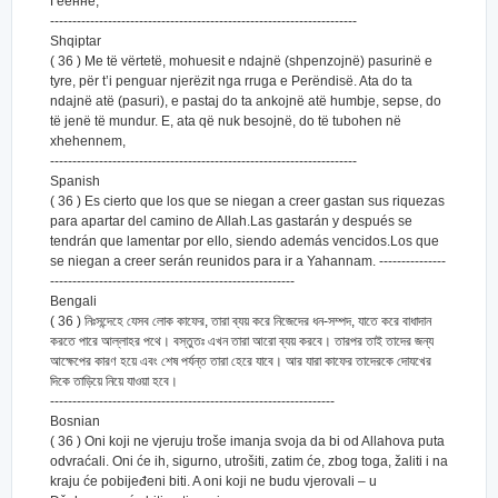
Геенне,
---------------------------------------------------------------------
Shqiptar
( 36 ) Me të vërtetë, mohuesit e ndajnë (shpenzojnë) pasurinë e
tyre, për t’i penguar njerëzit nga rruga e Perëndisë. Ata do ta
ndajnë atë (pasuri), e pastaj do ta ankojnë atë humbje, sepse, do
të jenë të mundur. E, ata që nuk besojnë, do të tubohen në
xhehennem,
---------------------------------------------------------------------
Spanish
( 36 ) Es cierto que los que se niegan a creer gastan sus riquezas
para apartar del camino de Allah.Las gastarán y después se
tendrán que lamentar por ello, siendo además vencidos.Los que
se niegan a creer serán reunidos para ir a Yahannam. ---------------
-------------------------------------------------------
Bengali
( 36 ) নিঃসন্দেহে যেসব লোক কাফের, তারা ব্যয় করে নিজেদের ধন-সম্পদ, যাতে করে বাধাদান
করতে পারে আল্লাহর পথে। বস্তুতঃ এখন তারা আরো ব্যয় করবে। তারপর তাই তাদের জন্য
আক্ষেপের কারণ হয়ে এবং শেষ পর্যন্ত তারা হেরে যাবে। আর যারা কাফের তাদেরকে দোযখের
দিকে তাড়িয়ে নিয়ে যাওয়া হবে।
----------------------------------------------------------------
Bosnian
( 36 ) Oni koji ne vjeruju troše imanja svoja da bi od Allahova puta
odvraćali. Oni će ih, sigurno, utrošiti, zatim će, zbog toga, žaliti i na
kraju će pobijeđeni biti. A oni koji ne budu vjerovali – u