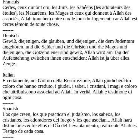
Francais
Certes, ceux qui ont cru, les Juifs, les Sabéens [les adorateurs des
étoiles], les Nazaréens, les Mages et ceux qui donnent à Allah des
associés, Allah tranchera entre eux le jour du Jugement, car Allah est
certes témoin de toute chose.
-------
Deutsch
Gewiß, diejenigen, die glauben, und diejenigen, die dem Judentum
angehören, und die Säbier und die Christen und die Magus und
diejenigen, die Götzendiener sind gewiß, Allah wird am Tag der
Auferstehung zwischen ihnen entscheiden; Allah ist ja über alles
Zeuge.
-------
Italian
E certamente, nel Giorno della Resurrezione, Allah giudicherà tra
coloro che hanno creduto, i giudei, i sabei, i cristiani, i magi e coloro
che attribuiscono associati ad Allah. In verità, Allah è testimone di
ogni cosa.
-------
Spanish
Los que creen, los que practican el judaísmo, los sabeos, los
cristianos, los adoradores del fuego y los que asocian... Allah hará
distinciones entre ellos el Día del Levantamiento, realmente Allah es
Testigo de cada cosa.
-------