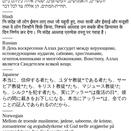
והנוצרים, והאמגושים, והמשתפים, יפסוק אללה ביניהם ביום
תחיית-המתים. הן אללה עד לכל דבר.
-------
Hindi
निःसंदेह जो लोग ईमान लाए तथा जो यहूदी हुए, तथा साबी और ईसाई और मजूसी
तथा वे लोग जिन्होंने शिर्क किया, निश्चय अल्लाह उन सबके बीच क़ियामत के
दिन निर्णय कर देगा। निःसंदेह अल्लाह प्रत्येक वस्तु पर गवाह है।
-------
Russian
В День воскресения Аллах рассудит между верующими,
исповедующими иудаизм, сабиями, христианами,
огнепоклонниками и многобожниками. Воистину, Аллах
является Свидетелем всякой вещи.
-------
Japanese
本当に、信仰する者たち、ユダヤ教徒*である者たち、サー
ビア教徒*たち、キリスト教徒*たち、マジュース教徒¹た
ち、シルク*を犯す者たち、実にアッラー*は復活の日*、彼
らの間に裁きをお下しになる。本当にアッラー*は、全ての
ことの証人であられるのだから。
-------
Norwegian
Mellom de troende muslimene, jødene, sabeerne, de kristne,
zoroastrierne og avgudsdyrkerne vil Gud treffe avgjørelse på