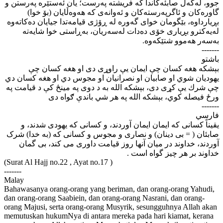
جوو، له‌گه‌ڵ صابئه‌کاندا که فریشته په‌رست؛ یان ئه‌ستێره په‌رستن و
گاوره‌کان و ئاگرپه‌رسته‌کان و ئه‌وانه‌ی که هه‌وه‌ڵایان (بۆ خوا)
بڕیارداوه‌، بێگومان خوای گه‌وره له ڕۆژی قیامه‌تدا جیایان ده‌کاته‌وه
له‌یه‌کترو بڕیاری خۆی ده‌دات له‌سه‌ریان، به‌ڕاستی خوا شایه‌ته
به‌سه‌ر هه‌موو شتێکه‌وه‌.
-------
باشتو
بېشكه هغه كسان چې ایمان يې راوړى دى او هغه كسان چې
یهودیان شوي او صابیان او نصرانیان او مجوس دي او هغه كسان دي
چې شرك يې كړى دى، بېشكه الله به د دوى په مینځ كې د قیامت په
ورځ فیصله كوي، بېشكه الله په هر شي باندې ګواه دى
-------
فارسي
یقیناً کسانی که ایمان ایمان آوردند، و کسانی که یهودی شدند، و
صابئان ( = بی دینان) و نصاری و مجوس و کسانی که (به خدا) شرک
آوردند، خداوند در میان آنها روز قیامت داوری می کند، بی گمان
خداوند بر هر چیز گواه است .
(Surat Al Hajj no.22 , Ayat no.17 )
-------
Malay
Bahawasanya orang-orang yang beriman, dan orang-orang Yahudi,
dan orang-orang Saabiein, dan orang-orang Nasrani, dan orang-
orang Majusi, serta orang-orang Musyrik, sesungguhnya Allah akan
memutuskan hukumNya di antara mereka pada hari kiamat, kerana