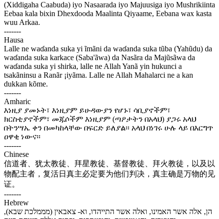
(Xiddigaha Caabuda) iyo Nasaarada iyo Majuusiga iyo Mushrikiinta
Eebaa kala bixin Dhexdooda Maalinta Qiyaame, Eebana wax kasta
wuu Arkaa.
-------
Hausa
Lalle ne waɗanda suka yi ĩmãni da waɗanda suka tũba (Yahũdu) da
waɗanda suka karkace (Saba'ãwa) da Nasãra da Majũsãwa da
waɗanda suka yi shirka, lalle ne Allah Yanã yin hukunci a
tsakãninsu a Ranãr ¡iyãma. Lalle ne Allah Mahalarci ne a kan
dukkan kõme.
-------
Amharic
እነዚያ ያመኑት፣ እነዚያም ይሁዳውያን የሆኑ፣ ሳቢያኖችም፣
ክርስቲያኖችም፣ መጁሶችም እነዚያም (ጣዖታትን በአላህ) ያጋሩ አላህ
በትንሣኤ ቀን በመካከላቸው በፍርድ ይለያል፡፡ አላህ በነገሩ ሁሉ ላይ በእርግጥ
ዐዋቂ ነውና፡፡
-------
Chinese
信道者、犹太教徒、拜星教徒、基督教徒、拜火教徒，以及以
物配主者，复活日真主必定要为他们判决，真主确是万物的见
证。
-------
Hebrew
הן, אלה אשר האמינו, ואלה אשר התייהדו, וא- צאבאין (מממלכת שבא),