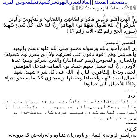
مجوس
فصل
شهد
شرك
اليهود
النصارى
إيمان
|
مصحف المدينة
المزيد..
۩۩۞ سبحانك اللهم و بحمدك ۞۩۩
-------
إِنَّ الَّذِينَ آمَنُوا وَالَّذِينَ هَادُوا وَالصَّابِئِينَ وَالنَّصَارَىٰ وَالْمَجُوسَ وَالَّذِينَ
أَشْرَكُوا إِنَّ اللَّهَ يَفْصِلُ بَيْنَهُمْ يَوْمَ الْقِيَامَةِ ۚ إِنَّ اللَّهَ عَلَىٰ كُلِّ شَيْءٍ شَهِيدٌ
(سورة الحج رقم 22 - الآية رقم 17 )
-------
التفسير الميسر:
إن الذين آمنوا بالله ورسوله محمدٍ صلى الله عليه وسلم واليهود
والصابئين وهم: (قوم باقون على فطرتهم ولا دين مقرر لهم يتبعونه)
والنصارى والمجوس (وهم عبدة النار) والذين أشركوا وهم: عبدة
الأوثان، إنَّ الله يفصل بينهم جميعًا يوم القيامة فيدخل المؤمنين
الجنة، ويدخل الكافرين النار، إن الله على كل شيء شهيد، شهد
أعمال العباد كلَّها، وأحصاها وحفظها، وسيجازي كلا بما يستحق جزاء
وفاقًا للأعمال التي عملوها.
-------
آردو
جو لوگ مومن (یعنی مسلمان) ہیں اور جو یہودی ہیں اور
ستارہ پرست اور عیسائی اور مجوسی اور مشرک۔ خدا ان
(سب) میں قیامت کے دن فیصلہ کردے گا۔ بےشک خدا ہر
چیز سے باخبر ہے
-------
كردي
به‌ڕاستی ئه‌وانه‌ی ئیمان و باوه‌ڕیان هێناوه و ئه‌وانه‌ش که بوونه‌ته