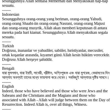
sesungguhnya Allah sentiasa Memerhati dan Menyaksikan tiap-tiap
sesuatu.
-------
Indonesian
Sesungguhnya orang-orang yang beriman, orang-orang Yahudi,
orang-orang Shaabi-iin orang-orang Nasrani, orang-orang Majusi
dan orang-orang musyrik, Allah akan memberi keputusan di antara
mereka pada hari kiamat. Sesungguhnya Allah menyaksikan segala
sesuatu.
-------
Turkish
Doğrusu, inananlar ve yahudiler, sabiiler, hıristiyanlar, mecusiler,
ortak koşanlar arasında, kıyamet günü Allah kesin hüküm verecektir.
Doğrusu Allah herşeye şahiddir.
-------
Bengali
যারা মুসলমান, যারা ইহুদী, সাবেয়ী, খ্রীষ্টান, অগ্নিপুজক এবং যারা মুশরেক, কেয়ামতের দিন
আল্লাহ অবশ্যই তাদের মধ্যে ফায়সালা করে দেবেন। সবকিছুই আল্লাহর দৃষ্টির সামনে।
-------
English
Indeed, those who have believed and those who were Jews and the
Sabeans and the Christians and the Magians and those who
associated with Allah - Allah will judge between them on the Day of
Resurrection. Indeed Allah is, over all things, Witness.
-------