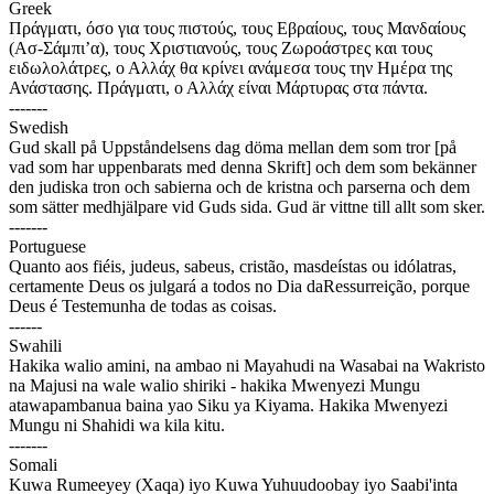
Greek
Πράγματι, όσο για τους πιστούς, τους Εβραίους, τους Μανδαίους
(Ασ-Σάμπι’α), τους Χριστιανούς, τους Ζωροάστρες και τους
ειδωλολάτρες, ο Αλλάχ θα κρίνει ανάμεσα τους την Ημέρα της
Ανάστασης. Πράγματι, ο Αλλάχ είναι Μάρτυρας στα πάντα.
-------
Swedish
Gud skall på Uppståndelsens dag döma mellan dem som tror [på
vad som har uppenbarats med denna Skrift] och dem som bekänner
den judiska tron och sabierna och de kristna och parserna och dem
som sätter medhjälpare vid Guds sida. Gud är vittne till allt som sker.
-------
Portuguese
Quanto aos fiéis, judeus, sabeus, cristão, masdeístas ou idólatras,
certamente Deus os julgará a todos no Dia daRessurreição, porque
Deus é Testemunha de todas as coisas.
------
Swahili
Hakika walio amini, na ambao ni Mayahudi na Wasabai na Wakristo
na Majusi na wale walio shiriki - hakika Mwenyezi Mungu
atawapambanua baina yao Siku ya Kiyama. Hakika Mwenyezi
Mungu ni Shahidi wa kila kitu.
-------
Somali
Kuwa Rumeeyey (Xaqa) iyo Kuwa Yuhuudoobay iyo Saabi'inta