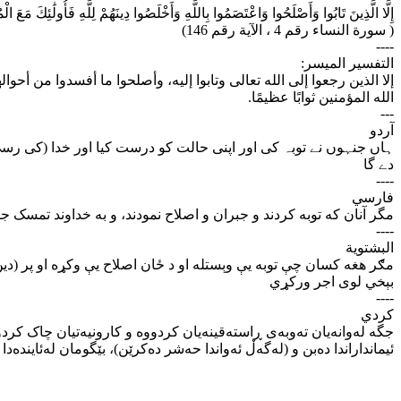
إِلَّا الَّذِينَ تَابُوا وَأَصْلَحُوا وَاعْتَصَمُوا بِاللَّهِ وَأَخْلَصُوا دِينَهُمْ لِلَّهِ فَأُولَٰئِكَ مَعَ
( سورة النساء رقم 4 ، الآية رقم 146)
----
التفسير الميسر:
إلا الذين رجعوا إلى الله تعالى وتابوا إليه، وأصلحوا ما أفسدوا من أحو
الله المؤمنين ثوابًا عظيمًا.
---
آردو
ہاں جنہوں نے توبہ کی اور اپنی حالت کو درست کیا اور خدا (کی رس
دے گا
----
فارسي
مگر آنان که توبه کردند و جبران و اصلاح نمودند، و به خداوند تمسک .
----
البشتوية
مګر هغه كسان چې توبه يې وېستله او د ځان اصلاح يې وكړه او پر (دین 
بېخي لوى اجر وركړي
----
كردي
جگه له‌وانه‌یان ته‌وبه‌ی ڕاسته‌قینه‌یان کردووه و کارونیه‌تیان چاک کردووه
ئیمانداراندا ده‌بن و (له‌گه‌ڵ ئه‌واندا حه‌شر ده‌کرێن)، بێگومان له‌ئایند.