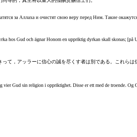
们同等的；真主将以重大的报酬赏赐信士们。
хватятся за Аллаха и очистят свою веру перед Ним. Такие окажу
tyrka hos Gud och ägnar Honom en uppriktig dyrkan skall skonas; [på U
きって，アッラーに信心の誠を尽くす者は別である。これらは
ier Gud sin religion i oppriktighet. Disse er ett med de troende. Og Gu