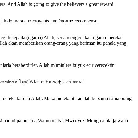
vers. And Allah is going to give the believers a great reward.
t Allah donnera aux croyants une énorme récompense.
g teguh kepada (ugama) Allah, serta mengerjakan ugama mereka
llah akan memberikan orang-orang yang beriman itu pahala yang
anlarla beraberdirler. Allah müminlere büyük ecir verecektir.
ুতঃ আল্লাহ শীঘ্রই ঈমানদারগণকে মহাপূণ্য দান করবেন।
a mereka karena Allah. Maka mereka itu adalah bersama-sama orang
si hao ni pamoja na Waumini. Na Mwenyezi Mungu atakuja wapa