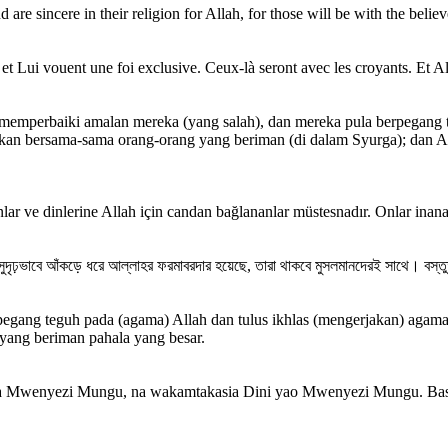
 are sincere in their religion for Allah, for those will be with the belie
, et Lui vouent une foi exclusive. Ceux-là seront avec les croyants. E
an memperbaiki amalan mereka (yang salah), dan mereka pula berpegan
tkan bersama-sama orang-orang yang beriman (di dalam Syurga); dan A
lanlar ve dinlerine Allah için candan bağlananlar müstesnadır. Onlar inan
ুদৃঢ়ভাবে আঁকড়ে ধরে আল্লাহর ফরমাবরদার হয়েছে, তারা থাকবে মুসলমানদেরই সাথে। বস্ত
egang teguh pada (agama) Allah dan tulus ikhlas (mengerjakan) agam
yang beriman pahala yang besar.
 na Mwenyezi Mungu, na wakamtakasia Dini yao Mwenyezi Mungu. Ba