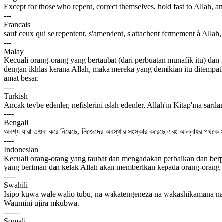
Except for those who repent, correct themselves, hold fast to Allah, and
---
Francais
sauf ceux qui se repentent, s'amendent, s'attachent fermement à Allah
---
Malay
Kecuali orang-orang yang bertaubat (dari perbuatan munafik itu) d
dengan ikhlas kerana Allah, maka mereka yang demikian itu ditempa
amat besar.
----
Turkish
Ancak tevbe edenler, nefislerini ıslah edenler, Allah'ın Kitap'ına sarı
----
Bengali
অবশ্য যারা তওবা করে নিয়েছে, নিজেদের অবস্থার সংস্কার করেছে এবং আল্লাহর পথকে স
----
Indonesian
Kecuali orang-orang yang taubat dan mengadakan perbaikan dan berp
yang beriman dan kelak Allah akan memberikan kepada orang-orang 
-----
Swahili
Isipo kuwa wale walio tubu, na wakatengeneza na wakashikamana
Waumini ujira mkubwa.
------
Somali