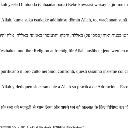
ali yeela Diintooda (Cibaadadooda) Eebe kuwaasi waxay la jiri mu'mi
Allah, kuma suka tsarkake addininsu dõmin Allah, to, waɗannan sunã 
esthalten und ihre Religion aufrichtig für Allah ausüben; jene werden
purificano il loro culto nei Suoi confronti, questi saranno insieme coi 
 a Allah y dediquen sinceramente a Allah su práctica de Adoración...Esos
े धर्म) को मज़बूती से थाम लिया और अपने धर्म को अल्लाह के लिए विशिष्ट कर दि