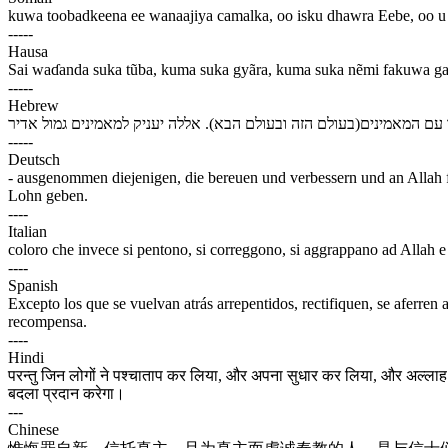
kuwa toobadkeena ee wanaajiya camalka, oo isku dhawra Eebe, oo u k
-----
Hausa
Sai waɗanda suka tũba, kuma suka gyãra, kuma suka nẽmi fakuwa ga 
-----
Hebrew
-----
Deutsch
- ausgenommen diejenigen, die bereuen und verbessern und an Allah f
Lohn geben.
----
Italian
coloro che invece si pentono, si correggono, si aggrappano ad Allah e 
----
Spanish
Excepto los que se vuelvan atrás arrepentidos, rectifiquen, se aferren
recompensa.
----
Hindi
परन्तु जिन लोगों ने पश्चाताप कर लिया, और अपना सुधार कर लिया, और अल्लाह (क
बदला प्रदान करेगा।
---
Chinese