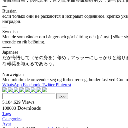
惟悔罪自新，信托真主，且为真主而虔诚奉教的人，是与信士
---
Russian
если только они не раскаются и исправят содеянное, крепко у
наградой.
---
Swedish
Men de som vänder om i ånger och gör bättring och [på nytt] söker s
troende en rik belöning.
------
Japanese
だが悔悟して（その身を）修め，アッラーにしっかりと縋り
な報奨を与えるであろう。
---
Norweigian
Med mindre de omvender seg og forbedrer seg, holder fast ved Gud og v
WhatsApp
Facebook
Twitter
Pinterest
Views
5,104,629
Downloads
108603
Tags
Categories
Ayat