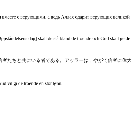
тся вместе с верующими, а ведь Аллах одарит верующих великой
ppståndelsens dag] skall de stå bland de troende och Gud skall ge de
信者たちと共にいる者である。アッラーは，やがて信者に偉大
d vil gi de troende en stor lønn.