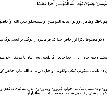
 الْمُؤْمِنِينَ ۖ وَسَوْفَ يُؤْتِ اللَّهُ الْمُؤْمِنِينَ أَجْرًا عَظِيمًا
الهم باطنًا وظاهرًا، ووالوا عباده المؤمنين، واستمسكوا بدين الله، وأخ
ی) کو مضبوط پکڑا اور خاص خدا کے فرمانبردار ہوگئے تو ایسے لوگ م
جستند و دین خود رابرای خدا خالص گرداندند، پس اینان با مؤمنان خواهن
د) الله يې منګولې كلكې ولګولې او خپل دین يې د الله لپاره خالص كړ، 
 و ده‌ستیان به‌ئاینی خواوه گرتووه و په‌یڕه‌وی به‌رنامه‌که‌ی ده‌که‌ن و به
ه‌دا خوا پاداشتی زۆرو بێ سنوور ده‌به‌خشێت به‌ئیمانداران