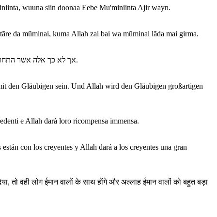
niinta, wuuna siin doonaa Eebe Mu'miniinta Ajir wayn.
tãre da mũminai, kuma Allah zai bai wa mũminai lãda mai girma.
אך לא כך אלה אשר התחרטו בכנות ואחזו(סמכו על) באללה, ודבקו והתמסרו באמונה באללה, אלה יהיו עם המאמינים(בעולם הזה ובעולם הבא). אללה יעניק למאמינים גמול אדיר.
 mit den Gläubigen sein. Und Allah wird den Gläubigen großartigen
credenti e Allah darà loro ricompensa immensa.
 están con los creyentes y Allah dará a los creyentes una gran
या, तो वही लोग ईमान वालों के साथ होंगे और अल्लाह ईमान वालों को बहुत बड़ा