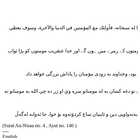
لصوا له سبحانه، فأولئك مع المؤمنين في الدنيا والآخرة، وسوف يعطي
ومنوں کے زمرے میں ہوں گے اور خدا عنقریب مومنوں کو بڑا ثواب
د بود، وخداوند به زودی مؤمنان را پاداش بزرگی خواهد داد
نو دغه كسان به له مومنانو سره وي او ژر ده چې الله به مومنانو ته
‌ته‌واویی دین و ئاینیان ساغ کردۆته‌وه بۆ خوا، جا ئه‌وانه له‌گه‌ڵ
(Surat An-Nisaa no. 4 , Ayat no. 146 )
----
English