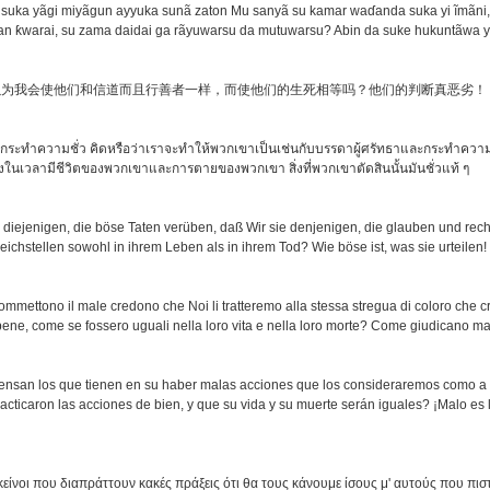
suka yãgi miyãgun ayyuka sunã zaton Mu sanyã su kamar waɗanda suka yi ĩmãni
an ƙwarai, su zama daidai ga rãyuwarsu da mutuwarsu? Abin da suke hukuntãwa 
以为我会使他们和信道而且行善者一样，而使他们的生死相等吗？他们的判断真恶劣！
ที่กระทำความชั่ว คิดหรือว่าเราจะทำให้พวกเขาเป็นเช่นกับบรรดาผู้ศรัทธาและกระทำความด
ั้งในเวลามีชีวิตของพวกเขาและการตายของพวกเขา สิ่งที่พวกเขาตัดสินนั้นมันชั่วแท้ ๆ
diejenigen, die böse Taten verüben, daß Wir sie denjenigen, die glauben und rec
eichstellen sowohl in ihrem Leben als in ihrem Tod? Wie böse ist, was sie urteilen!
ommettono il male credono che Noi li tratteremo alla stessa stregua di coloro che 
bene, come se fossero uguali nella loro vita e nella loro morte? Come giudicano ma
ensan los que tienen en su haber malas acciones que los consideraremos como a 
acticaron las acciones de bien, y que su vida y su muerte serán iguales? ¡Malo es 
κείνοι που διαπράττουν κακές πράξεις ότι θα τους κάνουμε ίσους μ' αυτούς που πισ