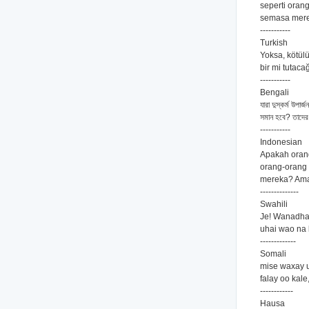
seperti ora
semasa mere
-----------
Turkish
Yoksa, kötülü
bir mi tutaca
-----------
Bengali
যারা দুস্কর্ম উপ
সমান হবে? তাদের 
-----------
Indonesian
Apakah oran
orang-orang 
mereka? Amat
--------------
Swahili
Je! Wanadha
uhai wao na
-------------
Somali
mise waxay 
falay oo kal
------------
Hausa