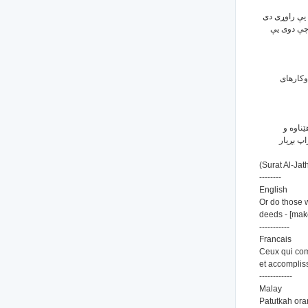
 يې راوړى دى
 چې دوى يې
وکارهای
هێناوه و
اپ بڕیار
(Surat Al-Jath
--------
English
Or do those 
deeds - [make
-----------
Francais
Ceux qui com
et accomplis
------------
Malay
Patutkah or