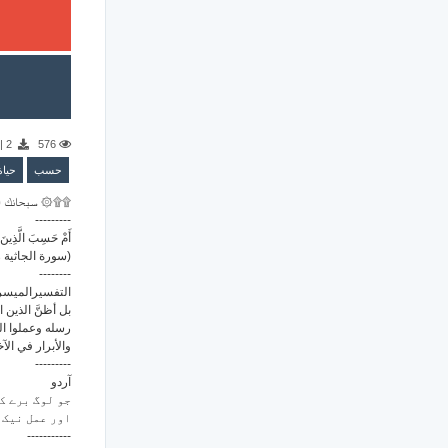
|
2
576
حسب
حياة
سبحانك ال ۞۩۩
---------
أَمْ حَسِبَ الَّذِينَ 
سورة الجاثية رقم 45 - الآية)
--------
التفسيرالميس:
بل أظنَّ الذين 
رسله وعملوا ال
والأبرار في ال.
---------
آردو
جو لوگ برے ک
اور عمل نیک 
-----------