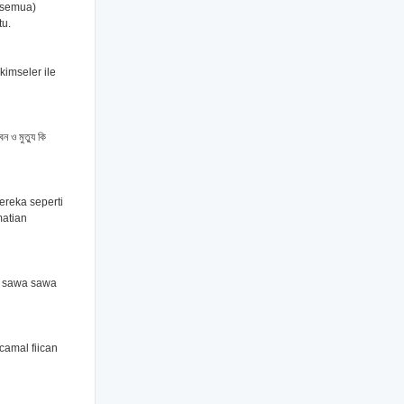
 semua)
u.
 kimseler ile
ন ও মুত্যু কি
reka seperti
matian
, sawa sawa
amal fiican