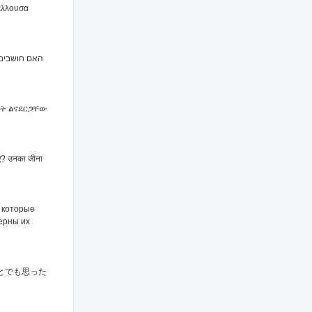
Μέλλουσα
האם חושבים א
ሩት ልናደርጋቸው
 किए? उनका जीना
, которые
верны их
とでも思った