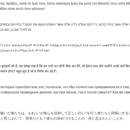
τες πράξεις, κατά τη ζωή τους (στην εγκόσμια ζωή) και μετά τον θάνατό τους (στη 
θλιο είναι αυτό που κρίνουν!
לה אשר בחרו ברוע, כי דינם אצלנו כדין אלה אשר האמינו ועשו את הטוב? בחייהם ובמותם ה
זה לזה? אם כן, הם כטועים בשיפוטם.
ችን የሠሩ ሕይወታቸውም ሞታቸውም ትክክል ሲኾን እንደእነዚያ እንደ አመኑትና መልካሞችን እንደሠ
አይጠርጥሩ)፡፡ የሚፈርዱት ምንኛ ከፋ!
ंने बुराइयाँ की हैं, यह समझ रखा है कि हम उन्हें उन लोगों जैसा कर देंगे, जो ईमान लाए और उन्होंने अच्छे कर्म
न होगा? बहुत बुरा है जो वे निर्णय कर रहे हैं।
 которые приобретали зло, полагали, что Мы полностью приравняем их к тем
 совершали праведные деяния, как при жизни, так и после смерти? Как же ск
稼いだ者たちは、われら*が彼らを信仰して正しい行い*を行う者たちと同様にする
と死 において、同等だとも？彼らの決めつけることの、何と忌まわしいことか。