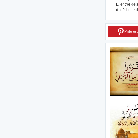
Eller tror de 
død? Ille er 
Pinterest