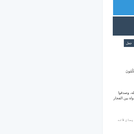
جعل
ْكُمُونَ
له، وصدقوا
اة بين الفجار
یمان لائے