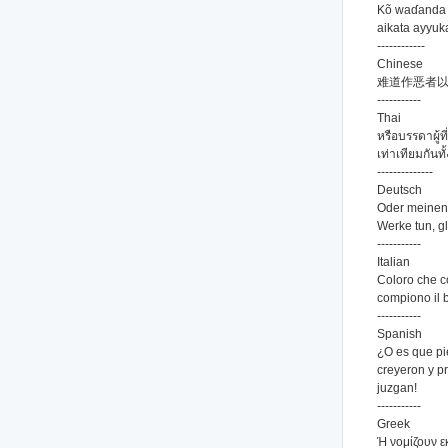
Kõ waɗanda 
aikata ayyuk
------------
Chinese
难道作恶者
-----------
Thai
หรือบรรดาผู้
เท่าเทียมกันท
--------------
Deutsch
Oder meinen 
Werke tun, gl
-----------
Italian
Coloro che c
compiono il 
-----------
Spanish
¿O es que pi
creyeron y pr
juzgan!
-----------
Greek
Ή νομίζουν ε