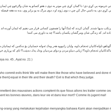
چې جرمونه يې كړي دي؛ دا ګمان كړى چې مونږ به دوى د هغو كسانو په شان وګرځوو چې ایمان
يې كړي دي، په داسې حال كې چې د دوى ژوند او د دوى مرګ به یو برابر وي، بده ده هغه فیصله
رتکب بدیها شدند, گمان کردند که (ما) آنها را همچون کسانی قرار می دهیم که ایمان آورده اند 
داده اند, که زندگی شان ومرگشان یکسان باشد؟! چه بد داوری می کنند
 گوناهو تاوانه‌کانیان ئه‌نجام داوه‌، وایان زانیووه هه‌ر وه‌ك ئه‌وانه حسابیان بۆ ده‌که‌ین که ئیمانیان 
اکه‌کانیان ئه‌نجام داوه‌؟! ژیانی دنیاو مردن و دوای مردنیان وه‌ك یه‌ك ده‌بێت؟! ئای که بڕیاری خر
iya no. 45 , Ayat no. 21 )
who commit evils think We will make them like those who have believed and done r
 them] equal in their life and their death? Evil is that which they judge.
mettent des mauvaises actions comptent-ils que Nous allons les traiter comme ceu
sent les bonnes œuvres, dans leur vie et dans leur mort? Comme ils jugent mal!
ang-orang yang melakukan kejahatan menyangka bahawa Kami akan menjadikan 