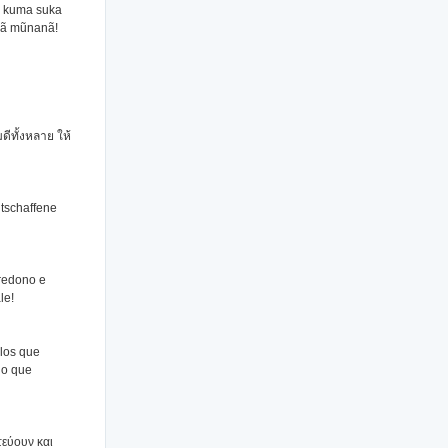
, kuma suka
yã mũnanã!
ีทั้งหลาย ให้
htschaffene
credono e
le!
los que
lo que
τεύουν και