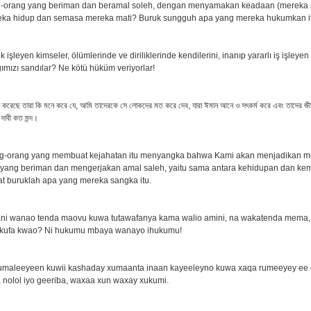
ng-orang yang beriman dan beramal soleh, dengan menyamakan keadaan (mereka
ka hidup dan semasa mereka mati? Buruk sungguh apa yang mereka hukumkan it
k işleyen kimseler, ölümlerinde ve diriliklerinde kendilerini, inanıp yararlı iş işleyen
ğımızı sandılar? Ne kötü hüküm veriyorlar!
ার্জন করেছে তারা কি মনে করে যে, আমি তাদেরকে সে লোকদের মত করে দেব, যারা ঈমান আনে ও সৎকর্ম করে এবং তাদের জীব
দাবী কত মন্দ।
g-orang yang membuat kejahatan itu menyangka bahwa Kami akan menjadikan me
yang beriman dan mengerjakan amal saleh, yaitu sama antara kehidupan dan ke
 buruklah apa yang mereka sangka itu.
ni wanao tenda maovu kuwa tutawafanya kama walio amini, na wakatenda mema
 kufa kwao? Ni hukumu mbaya wanayo ihukumu!
umaleeyeen kuwii kashaday xumaanta inaan kayeeleyno kuwa xaqa rumeeyey ee c
e, nolol iyo geeriba, waxaa xun waxay xukumi.