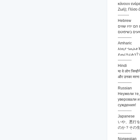
κάνουν ενάρε
Ζωή); Πόσο ά
---------
Hebrew
ם יהיו שווים
-----------
Amharic
እነዚያ ኀጢአቶ
ይጠረጥራሉን? (
-----------
Hindi
या वे लोग जिन्हो
और उनका मरना समा
-----------
Russian
Неужели те,
уверовали и
суждения!
-----------
Japanese
いや、悪行を
のか？その生
-----------
Norwegian