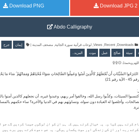
Download PNG
Download JPG
2
Abdo Calligraphy
جرح
إيمان
|
مصحف المدينة
,
لوحات قرآنية سورة الجاثية
,
Views
,
Recent
,
Downloads
سيئة
صالح
عمل
موت
المزيد..
۩۩۞ لهم وبحمدك
اجْتَرَحُوا السَّيِّئَاتِ أَن نَّجْعَلَهُمْ كَالَّذِينَ آمَنُوا وَعَمِلُوا الصَّالِحَاتِ سَوَاءً مَّحْيَاهُمْ وَمَمَاتُهُمْ ۚ سَاءَ مَا يَح
( رقم 21
ر
اكتسبوا السيئات، وكذَّبوا رسل الله، وخالفوا أمر ربهم، وعبدوا غيره، أن نجعلهم كالذين آمنوا بال
صالحات، وأخلصوا له العبادة دون سواه، ونساويَهم بهم في الدنيا والآخرة؟ ساء حكمهم بالمساو
آخرة
ام کرتے ہیں کیا وہ یہ خیال کرتے ہیں کہ ہم ان کو ان لوگوں جیسا کردیں گے جو ا
کرتے رہے اور ان کی زندگی اور موت یکساں ہوگی۔ یہ جو دعوے کرتے ہیں برے ہیں