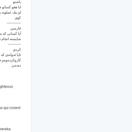
باشتو
ایا هغو كسانو 
او نېك عملونه 
كوي
------------
فارسي
آیا کسانی که م
شایسته انجام !
-----------
كردي
ئایا ئه‌وانه‌ی که
کاروکرده‌وه‌و چ
ده‌ده‌ن.
ighteous
x qui croient
mereka